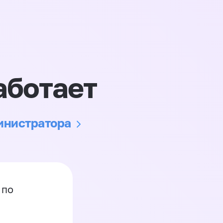
аботает
министратора
 по