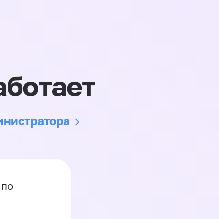
аботает
министратора
 по