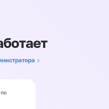
аботает
министратора
 по