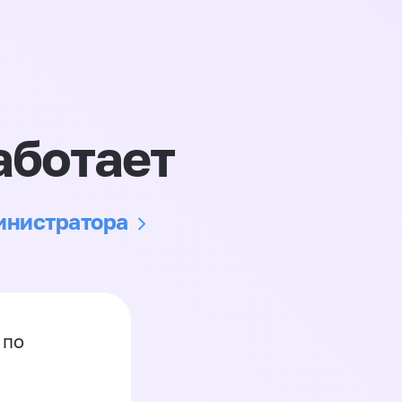
аботает
министратора
 по