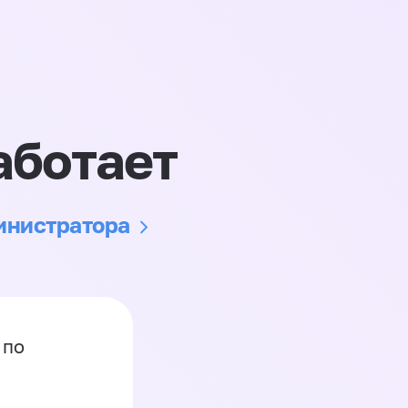
аботает
министратора
 по