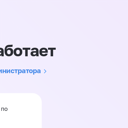
аботает
министратора
 по