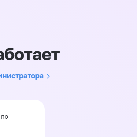
аботает
министратора
 по