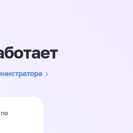
аботает
министратора
 по