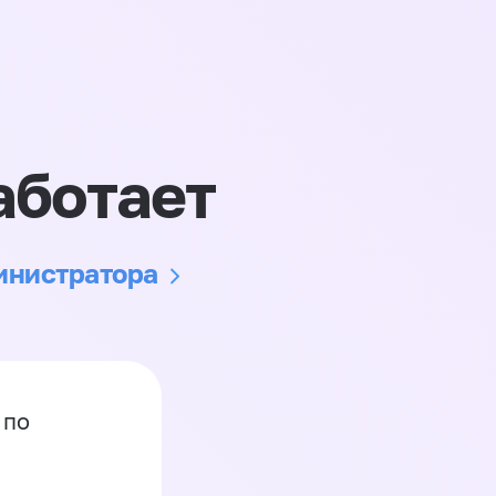
аботает
министратора
 по