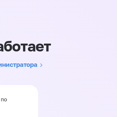
аботает
министратора
 по