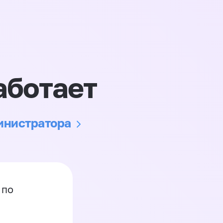
аботает
министратора
 по