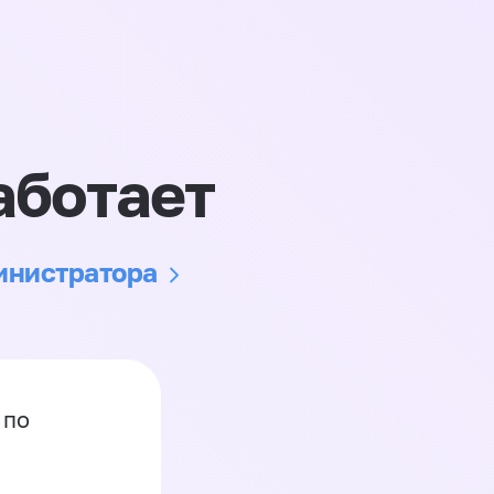
аботает
министратора
 по