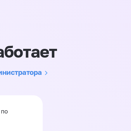
аботает
министратора
 по