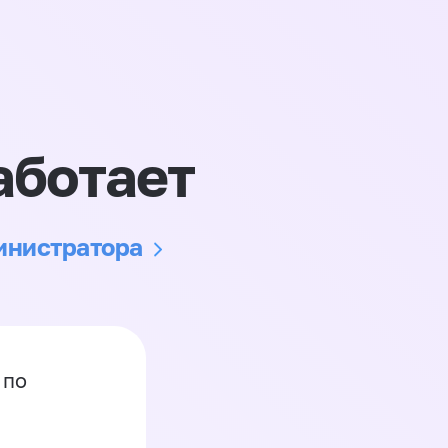
аботает
министратора
 по