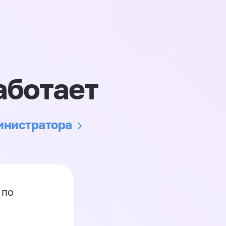
аботает
министратора
 по