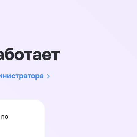
аботает
министратора
 по